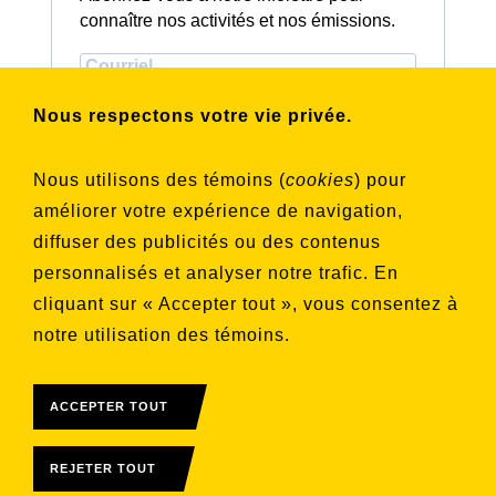
connaître nos activités et nos émissions.
Choisissez les listes auxquelles vous
Nous respectons votre vie privée.
souhaitez vous inscrire
Aucune liste sélectionnée
Nous utilisons des témoins (
cookies
) pour
améliorer votre expérience de navigation,
S'INSCRIRE
diffuser des publicités ou des contenus
personnalisés et analyser notre trafic. En
cliquant sur « Accepter tout », vous consentez à
notre utilisation des témoins.
ACCEPTER TOUT
REJETER TOUT