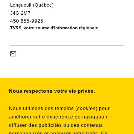
Longueuil (Québec)
J4G 2M7
450 655-9925
TVRS, votre source d'information régionale
Abonnez-vous à notre infolettre pour
connaître nos activités et nos émissions.
Nous respectons votre vie privée.
Nous utilisons des témoins (
cookies
) pour
Choisissez les listes auxquelles vous
améliorer votre expérience de navigation,
souhaitez vous inscrire
diffuser des publicités ou des contenus
Aucune liste sélectionnée
personnalisés et analyser notre trafic. En