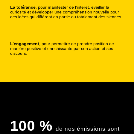
La tolérance
, pour manifester de l’intérêt, éveiller la
curiosité et développer une compréhension nouvelle pour
des idées qui diffèrent en partie ou totalement des siennes.
L’engagement
, pour permettre de prendre position de
manière positive et enrichissante par son action et ses
discours.
100 %
de nos émissions sont