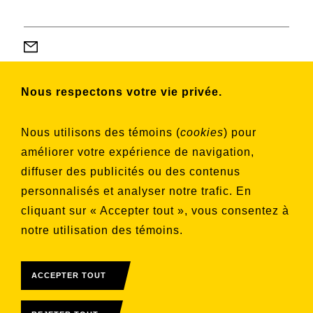
Nous respectons votre vie privée.
Abonnez-vous à notre infolettre pour
connaître nos activités et nos émissions.
Nous utilisons des témoins (
cookies
) pour
améliorer votre expérience de navigation,
diffuser des publicités ou des contenus
Choisissez les listes auxquelles vous
personnalisés et analyser notre trafic. En
souhaitez vous inscrire
cliquant sur « Accepter tout », vous consentez à
Aucune liste sélectionnée
notre utilisation des témoins.
S'INSCRIRE
ACCEPTER TOUT