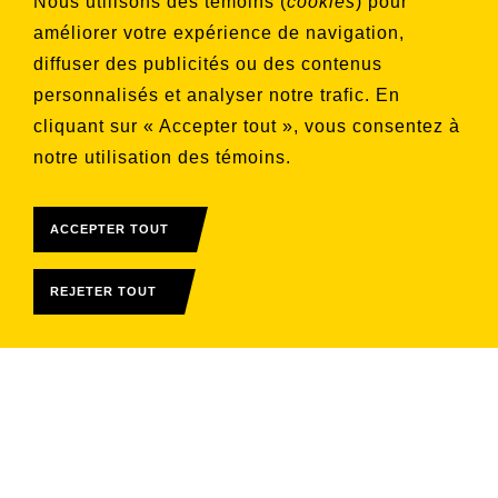
Nous utilisons des témoins (
cookies
) pour
souhaitez vous inscrire
améliorer votre expérience de navigation,
Aucune liste sélectionnée
diffuser des publicités ou des contenus
personnalisés et analyser notre trafic. En
S'INSCRIRE
cliquant sur « Accepter tout », vous consentez à
notre utilisation des témoins.
ACCEPTER TOUT
REJETER TOUT
© 2026 Télévision Rive-Sud
Tous droits réservés
Conditions d'utilisation
Alimenté par : Marchand Manager