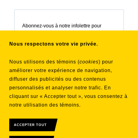
Abonnez-vous à notre infolettre pour
connaître nos activités et nos émissions.
Nous respectons votre vie privée.
Choisissez les listes auxquelles vous
Nous utilisons des témoins (
cookies
) pour
souhaitez vous inscrire
améliorer votre expérience de navigation,
Aucune liste sélectionnée
diffuser des publicités ou des contenus
personnalisés et analyser notre trafic. En
S'INSCRIRE
cliquant sur « Accepter tout », vous consentez à
notre utilisation des témoins.
ACCEPTER TOUT