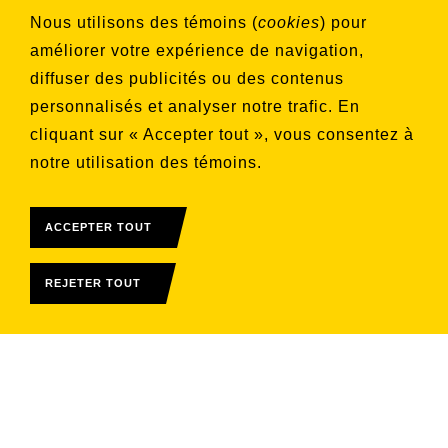
Choisissez les listes auxquelles vous
Nous utilisons des témoins (
cookies
) pour
souhaitez vous inscrire
améliorer votre expérience de navigation,
Aucune liste sélectionnée
diffuser des publicités ou des contenus
personnalisés et analyser notre trafic. En
S'INSCRIRE
cliquant sur « Accepter tout », vous consentez à
notre utilisation des témoins.
ACCEPTER TOUT
REJETER TOUT
© 2026 Télévision Rive-Sud
Tous droits réservés
Conditions d'utilisation