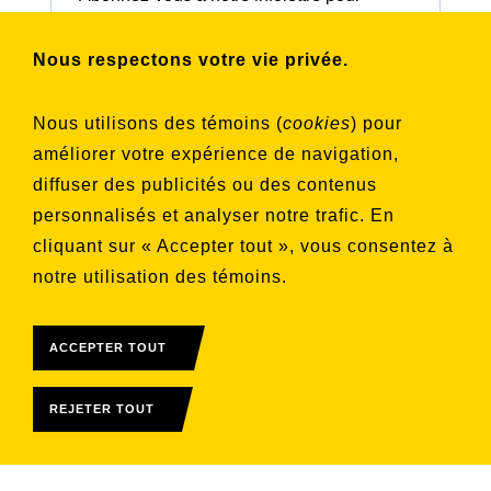
connaître nos activités et nos émissions.
Nous respectons votre vie privée.
Choisissez les listes auxquelles vous
Nous utilisons des témoins (
cookies
) pour
souhaitez vous inscrire
améliorer votre expérience de navigation,
Aucune liste sélectionnée
diffuser des publicités ou des contenus
personnalisés et analyser notre trafic. En
S'INSCRIRE
cliquant sur « Accepter tout », vous consentez à
notre utilisation des témoins.
ACCEPTER TOUT
REJETER TOUT