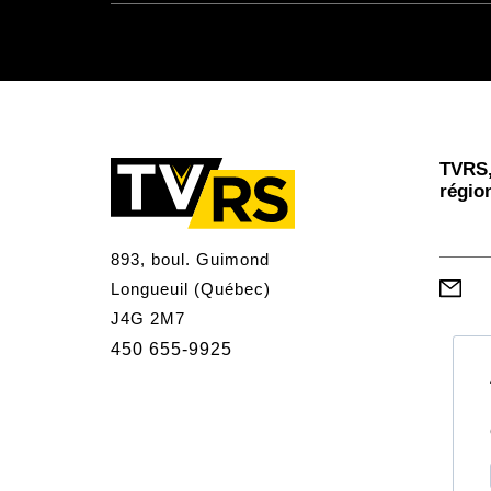
TVRS,
régio
893, boul. Guimond
Longueuil (Québec)
J4G 2M7
450 655-9925