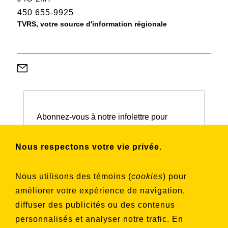
450 655-9925
TVRS, votre source d'information régionale
Abonnez-vous à notre infolettre pour
connaître nos activités et nos émissions.
Nous respectons votre vie privée.
Choisissez les listes auxquelles vous
Nous utilisons des témoins (
cookies
) pour
souhaitez vous inscrire
améliorer votre expérience de navigation,
Aucune liste sélectionnée
diffuser des publicités ou des contenus
personnalisés et analyser notre trafic. En
S'INSCRIRE