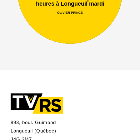
heures à Longueuil mardi
OLIVIER PRINCE
893, boul. Guimond
Longueuil (Québec)
J4G 2M7