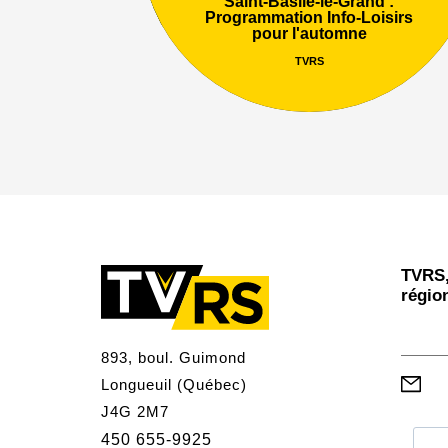
Saint-Basile-le-Grand :
Programmation Info-Loisirs
pour l'automne
TVRS
TVRS,
régio
893, boul. Guimond
Longueuil (Québec)
J4G 2M7
450 655-9925