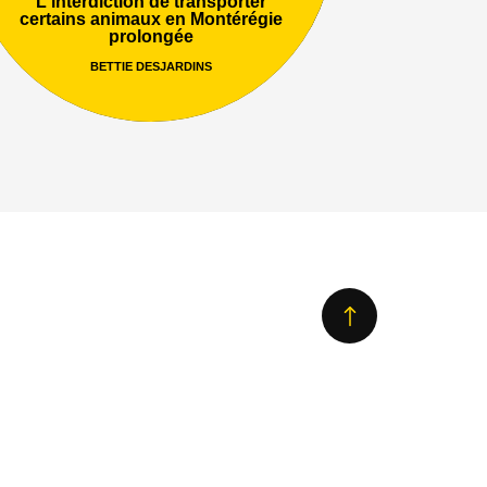
L'interdiction de transporter
certains animaux en Montérégie
prolongée
BETTIE DESJARDINS