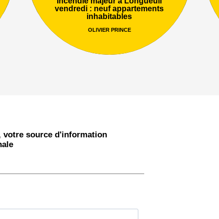
Incendie majeur à Longueuil
vendredi : neuf appartements
inhabitables
OLIVIER PRINCE
 votre source d'information
nale