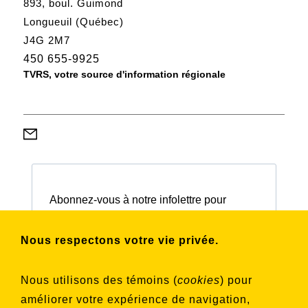
893, boul. Guimond
Longueuil (Québec)
J4G 2M7
450 655-9925
TVRS, votre source d'information régionale
Abonnez-vous à notre infolettre pour
connaître nos activités et nos émissions.
Nous respectons votre vie privée.
Choisissez les listes auxquelles vous
Nous utilisons des témoins (
cookies
) pour
souhaitez vous inscrire
améliorer votre expérience de navigation,
Aucune liste sélectionnée