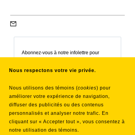
Abonnez-vous à notre infolettre pour
connaître nos activités et nos émissions.
Nous respectons votre vie privée.
Choisissez les listes auxquelles vous
Nous utilisons des témoins (
cookies
) pour
souhaitez vous inscrire
améliorer votre expérience de navigation,
Aucune liste sélectionnée
diffuser des publicités ou des contenus
personnalisés et analyser notre trafic. En
S'INSCRIRE
cliquant sur « Accepter tout », vous consentez à
notre utilisation des témoins.