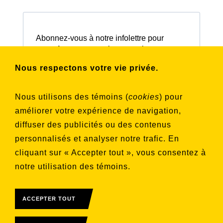
Abonnez-vous à notre infolettre pour
connaître nos activités et nos émissions.
Nous respectons votre vie privée.
Choisissez les listes auxquelles vous
Nous utilisons des témoins (
cookies
) pour
souhaitez vous inscrire
améliorer votre expérience de navigation,
Aucune liste sélectionnée
diffuser des publicités ou des contenus
personnalisés et analyser notre trafic. En
S'INSCRIRE
cliquant sur « Accepter tout », vous consentez à
notre utilisation des témoins.
ACCEPTER TOUT