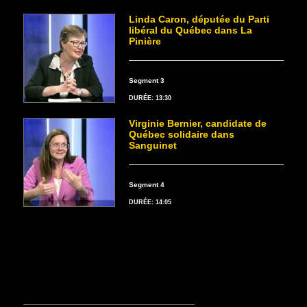
Linda Caron, députée du Parti
libéral du Québec dans La
Pinière
Segment 3
DURÉE: 13:30
Virginie Bernier, candidate de
Québec solidaire dans
Sanguinet
Segment 4
DURÉE: 14:05