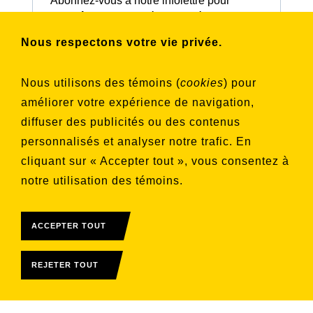
Abonnez-vous à notre infolettre pour
connaître nos activités et nos émissions.
Nous respectons votre vie privée.
Choisissez les listes auxquelles vous
Nous utilisons des témoins (
cookies
) pour
souhaitez vous inscrire
améliorer votre expérience de navigation,
Aucune liste sélectionnée
diffuser des publicités ou des contenus
personnalisés et analyser notre trafic. En
S'INSCRIRE
cliquant sur « Accepter tout », vous consentez à
notre utilisation des témoins.
ACCEPTER TOUT
REJETER TOUT