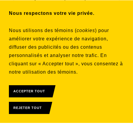
connaître nos activités et nos émissions.
Nous respectons votre vie privée.
Choisissez les listes auxquelles vous
Nous utilisons des témoins (
cookies
) pour
souhaitez vous inscrire
améliorer votre expérience de navigation,
Aucune liste sélectionnée
diffuser des publicités ou des contenus
personnalisés et analyser notre trafic. En
S'INSCRIRE
cliquant sur « Accepter tout », vous consentez à
notre utilisation des témoins.
ACCEPTER TOUT
REJETER TOUT