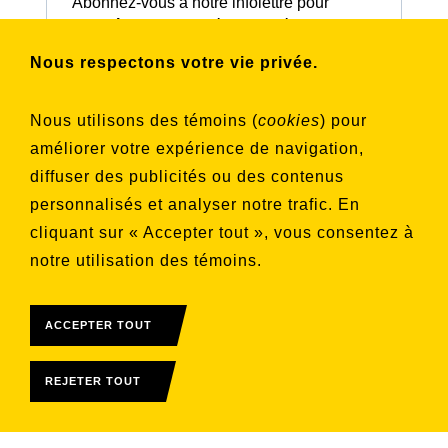
Abonnez-vous à notre infolettre pour
connaître nos activités et nos émissions.
Nous respectons votre vie privée.
Choisissez les listes auxquelles vous
Nous utilisons des témoins (
cookies
) pour
souhaitez vous inscrire
améliorer votre expérience de navigation,
Aucune liste sélectionnée
diffuser des publicités ou des contenus
personnalisés et analyser notre trafic. En
S'INSCRIRE
cliquant sur « Accepter tout », vous consentez à
notre utilisation des témoins.
ACCEPTER TOUT
REJETER TOUT