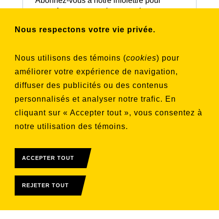
Abonnez-vous à notre infolettre pour
connaître nos activités et nos émissions.
Nous respectons votre vie privée.
Choisissez les listes auxquelles vous
Nous utilisons des témoins (
cookies
) pour
souhaitez vous inscrire
améliorer votre expérience de navigation,
Aucune liste sélectionnée
diffuser des publicités ou des contenus
personnalisés et analyser notre trafic. En
S'INSCRIRE
cliquant sur « Accepter tout », vous consentez à
notre utilisation des témoins.
ACCEPTER TOUT
REJETER TOUT