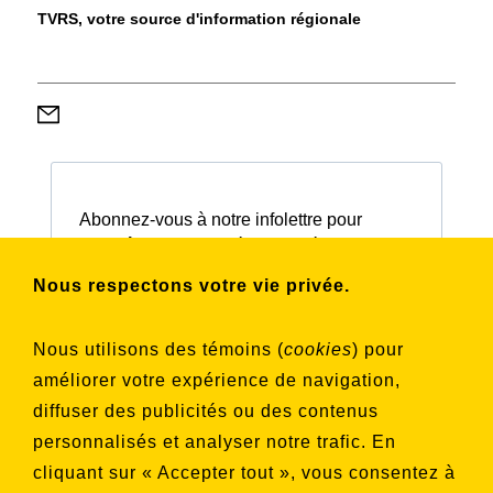
TVRS, votre source d'information régionale
Abonnez-vous à notre infolettre pour
connaître nos activités et nos émissions.
Nous respectons votre vie privée.
Choisissez les listes auxquelles vous
Nous utilisons des témoins (
cookies
) pour
souhaitez vous inscrire
améliorer votre expérience de navigation,
Aucune liste sélectionnée
diffuser des publicités ou des contenus
personnalisés et analyser notre trafic. En
S'INSCRIRE
cliquant sur « Accepter tout », vous consentez à