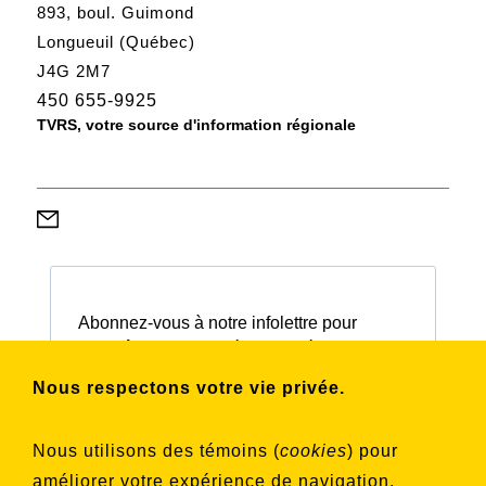
893, boul. Guimond
Longueuil (Québec)
J4G 2M7
450 655-9925
TVRS, votre source d'information régionale
Abonnez-vous à notre infolettre pour
connaître nos activités et nos émissions.
Nous respectons votre vie privée.
Choisissez les listes auxquelles vous
Nous utilisons des témoins (
cookies
) pour
souhaitez vous inscrire
améliorer votre expérience de navigation,