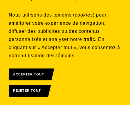
Choisissez les listes auxquelles vous
Nous utilisons des témoins (
cookies
) pour
souhaitez vous inscrire
améliorer votre expérience de navigation,
Aucune liste sélectionnée
diffuser des publicités ou des contenus
personnalisés et analyser notre trafic. En
S'INSCRIRE
cliquant sur « Accepter tout », vous consentez à
notre utilisation des témoins.
ACCEPTER TOUT
REJETER TOUT