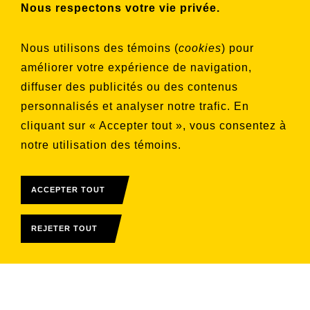
Nous respectons votre vie privée.
Choisissez les listes auxquelles vous
Nous utilisons des témoins (
cookies
) pour
souhaitez vous inscrire
améliorer votre expérience de navigation,
Aucune liste sélectionnée
diffuser des publicités ou des contenus
personnalisés et analyser notre trafic. En
S'INSCRIRE
cliquant sur « Accepter tout », vous consentez à
notre utilisation des témoins.
ACCEPTER TOUT
REJETER TOUT